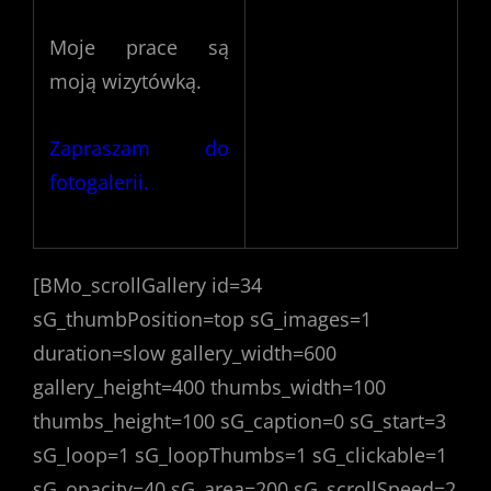
Moje prace są
moją wizytówką.
Zapraszam do
fotogalerii.
[BMo_scrollGallery id=34
sG_thumbPosition=top sG_images=1
duration=slow gallery_width=600
gallery_height=400 thumbs_width=100
thumbs_height=100 sG_caption=0 sG_start=3
sG_loop=1 sG_loopThumbs=1 sG_clickable=1
sG_opacity=40 sG_area=200 sG_scrollSpeed=2