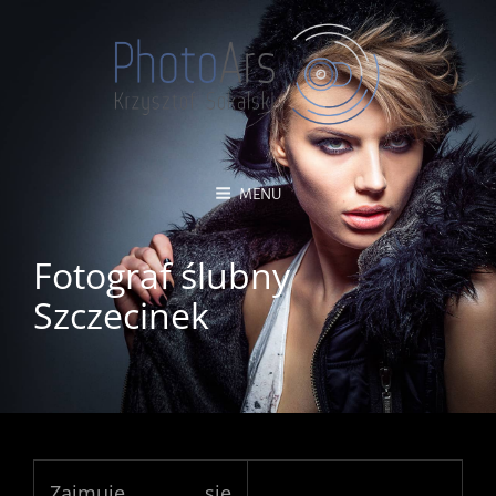
MENU
Fotograf ślubny
Szczecinek
Zajmuję się