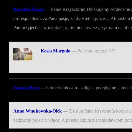
Karolina Knast
—
Panie Krzysztofie! Dziekujemy serdecznie 
profesjonalizm, za Pana pasje, za dyskretna prace… Atmosfera
Pan przyjechac az tak daleko, by moc towarzyszyc nam na ob
Kasia Margula
—
Polecam gorąco.!!!!!
Joanna Rosa
—
Gorąco polecam – zdjęcia przepiękne, atmosfe
Anna Wnukowska-Olek
—
Z usług Pana Krzysztofa korzystali
będziemy prosić o więcej A potencjalnym zleceniodawcom gor