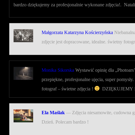
bardzo dziękujemy za profesjonalnie wykonane zdjęcia!.
Natal
Małgorzata Katarzyna Kościerzyńska
Niebanalna
zdjęcie jest dopracowane, idealne. świetny foto
Monika Sikorska
Wystawić opinię dla „Photoars
przepiękne
, profesjona
lne ujęcia, super pomysły.
fotograf – świetne zdjęcia !
DZIĘKUJEMY
Ela Maślak
—
Zdjęcia niesamowite, cudowna gr
Dzień.
Polecam bardzo !