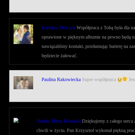
Karolina Delczyk
Współpraca z Tobą była dla na
oprawione w pięknym albumie na pewno będą nieza
nawiązaliśmy kontakt, przełamując barierę na za
będziecie żałować.
Paulina Rakowiecka
Super współpraca
Jes
Natalia Maria Polańska
Dziękujemy z całego serca z
chwili w życiu. Pan Krzysztof wykonał piękną pracę