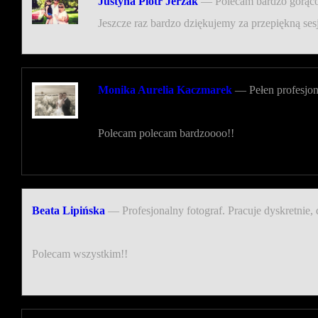
Justyna Piotr Jerzak
—
Polecam bardzo gorąco.
Jeszcze raz bardzo dziękujemy za przepiękną ses
Monika Aurelia Kaczmarek
—
Pełen profesjon
Polecam polecam bardzoooo!!
Beata Lipińska
—
Profesjonalny fotograf. Pracuje dyskretnie
Polecam wszystkim!!