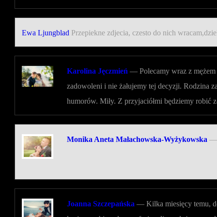
Ewa Ljungblad
Przepiekne zdjecia, czesto do nich wracam,dzi
Karolina Jęczmień
—
Polecamy wraz z mężem Ph
zadowoleni i nie żałujemy tej decyzji. Rodzina
humorów. Miły. Z przyjaciółmi będziemy robić zd
Monika Aneta Małachowska-Wyżykowska
—
Joanna Szczepańska
—
Kilka miesięcy temu, d