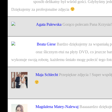
sposób delikatny był wśród gości.
Gdybyśmy jedn
Dziękujemy za profesjonalne zdjęcia
Agata Palewska
Gorąco polecam Pana Krzysia! 
Beata Giese
Bardzo dziękujemy za wspaniałą p
oraz ślicznym etui na płyty DVD, co jeszcze bar
wykonuje swoją robotę, każdemu śmiało mogę polecić tego fot
Maja Schlecht
Przepiękne zdjęcia ! Super współ
Magdalena Matey-Nalewaj
Baaaaardzo dziękuje