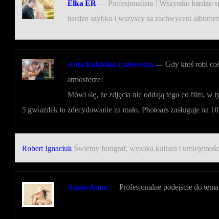
Elka ER
—
Profesjonalista ! Wszystko bardzo s
bardzo szybko i wszyscy sa zachwyceni album
Ania Kukiełka-Lubowska
—
Gdy ktoś robi coś
atmosferze!
Mówi się, że zdjęcia nie oddają tego co film, w
5 gwiazdek to zdecydowanie za mało, Photoars zasługuje na 10
Robert Ignaciuk
Świetny fotograf, wysoka kultura i umiejętnoś
Agata Anna
—
Profesjonalne podejście do tema