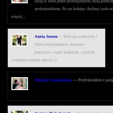
kryją w sobie pełen profesjonalizm, dużą pomys
profesjonalizmu.
Po raz kolejny chylimy czoła 
więcej…
Aneta Jensen
—
Polecam serdecznie !
Pelen profesjonalizm, mnostwo
pomyslow i super podejscie , a przede
wszystkim piekne zdjecia !:)
Dżesika Szmudzińska
—
Profesjonalista z pa