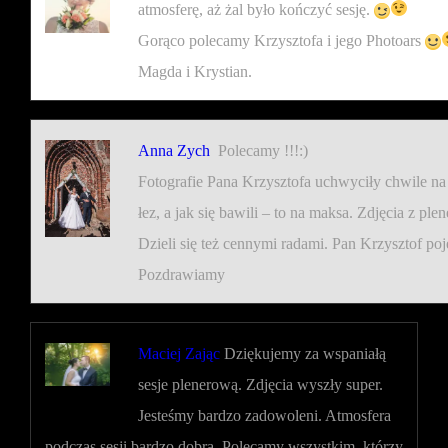
atmosferę, aż żal było kończyć sesję.
Gorąco polecamy Krzysztofa i jego Photoars
Magda i Krystian.
Anna Zych
Polecamy !!!:)
Fotografie Pana Krzysztofa uchwyciły chwile na n
łez, a jak się bawili – to na maksa. Zdjęcia z p
Dzieli się też cennymi radami. Pan Krzysztof po
Pozdrawiamy
Maciej Zając
Dziękujemy za wspaniałą
sesje plenerową. Zdjęcia wyszły super.
Jesteśmy bardzo zadowoleni. Atmosfera
podczas sesji bardzo dobra. Polecamy wszystkim, którzy