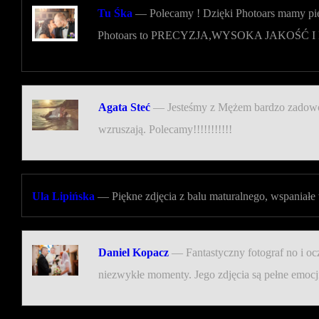
Tu Śka
—
Polecamy ! Dzięki Photoars mamy pi
Photoars to PRECYZJA,WYSOKA JAKOŚĆ I
Agata Steć
—
Jesteśmy z Mężem bardzo zadowole
wzruszają. Polecamy!!!!!!!!!!!
Ula Lipińska
—
Piękne zdjęcia z balu maturalnego, wspaniał
Daniel Kopacz
—
Fantastyczny fotograf no i oc
niezwykłe momenty. Jego zdjęcia są pełne emocj