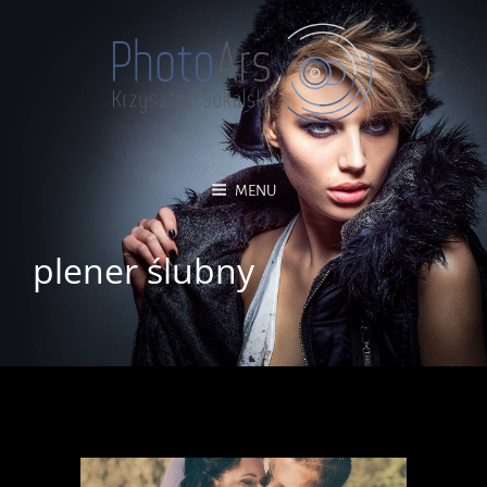
MENU
plener ślubny