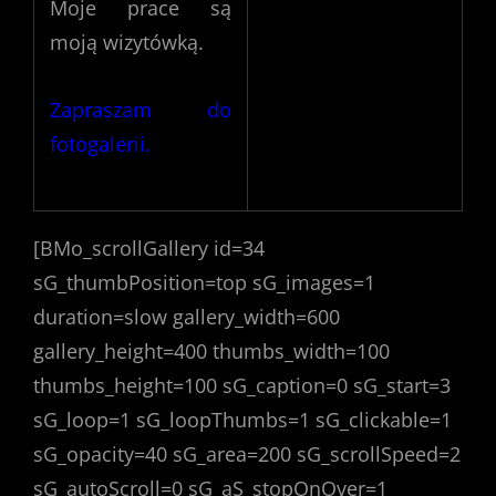
Moje prace są
moją wizytówką.
Zapraszam do
fotogalerii.
[BMo_scrollGallery id=34
sG_thumbPosition=top sG_images=1
duration=slow gallery_width=600
gallery_height=400 thumbs_width=100
thumbs_height=100 sG_caption=0 sG_start=3
sG_loop=1 sG_loopThumbs=1 sG_clickable=1
sG_opacity=40 sG_area=200 sG_scrollSpeed=2
sG_autoScroll=0 sG_aS_stopOnOver=1