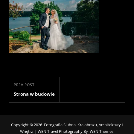
Nawigacja
Previous
PREV POST
wpisu
Strona w budowie
Post
Copyright © 2026
Fotografia Ślubna, Krajobrazu, Architektury I
Wnętrz
|
WEN Travel Photography By
WEN Themes