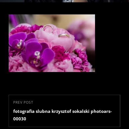
Nawigacja
Previous
PREV POST
wpisu
fotografia slubna krzysztof sokalski photoars-
Post
00030