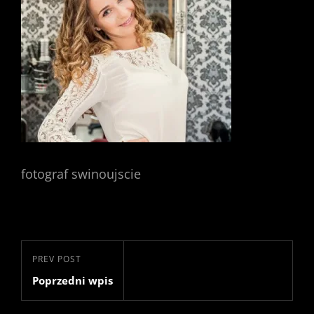
fotograf swinoujscie
Nawigacja
Previous
PREV POST
wpisu
Poprzedni wpis
Post