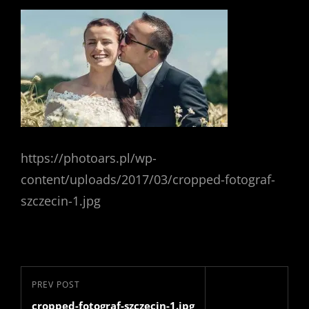
https://photoars.pl/wp-
content/uploads/2017/03/cropped-fotograf-
szczecin-1.jpg
Nawigacja
Previous
PREV POST
wpisu
cropped-fotograf-szczecin-1.jpg
Post