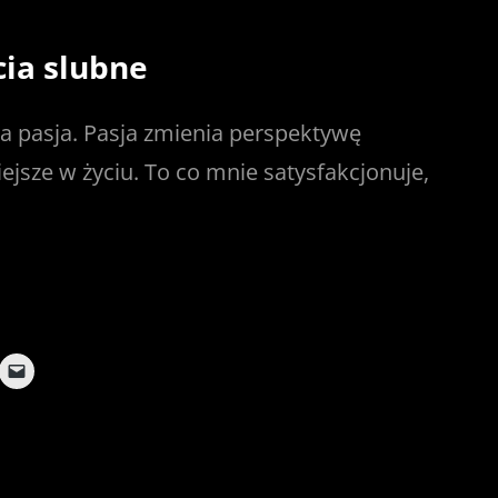
cia slubne
ja pasja. Pasja zmienia perspektywę
iejsze w życiu. To co mnie satysfakcjonuje,
C
l
i
c
k
t
o
e
m