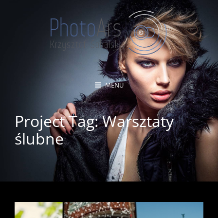
MENU
Project Tag:
Warsztaty
ślubne