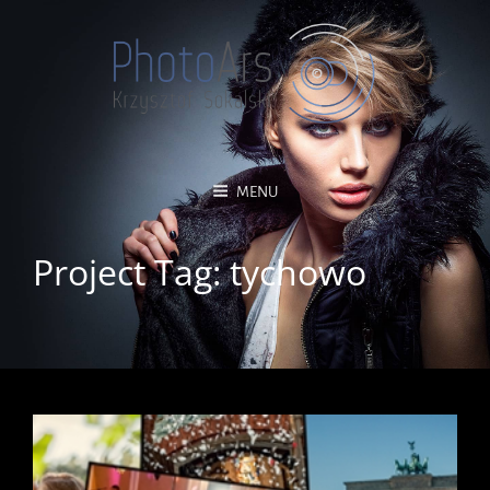
MENU
Project Tag:
tychowo