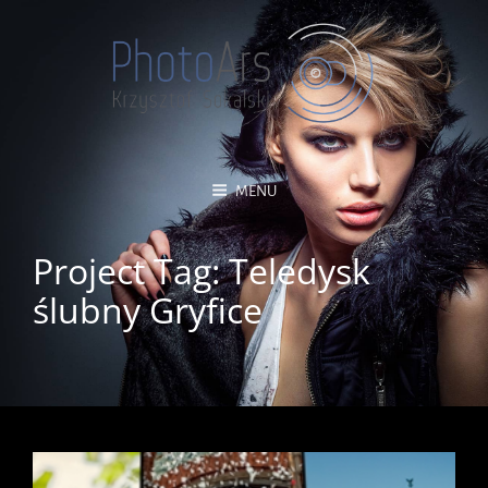
MENU
Project Tag:
Teledysk
ślubny Gryfice