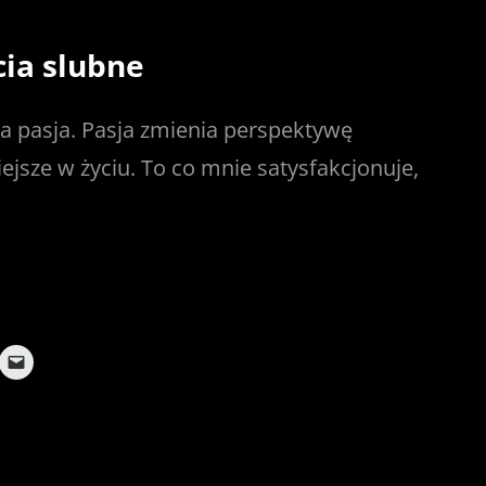
cia slubne
ja pasja. Pasja zmienia perspektywę
iejsze w życiu. To co mnie satysfakcjonuje,
C
l
i
c
k
t
o
e
m