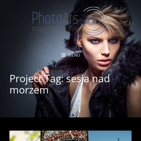
MENU
Project Tag:
sesja nad
morzem