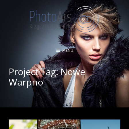
MENU
Project Tag:
Nowe
Warpno