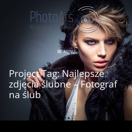
MENU
Project Tag:
Najlepsze
zdjęcia ślubne – Fotograf
na ślub