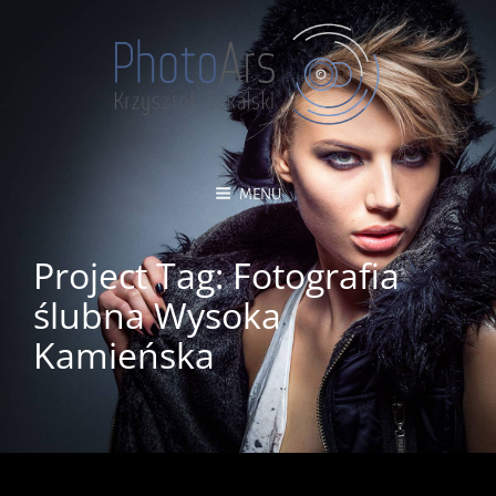
MENU
Project Tag:
Fotografia
ślubna Wysoka
Kamieńska