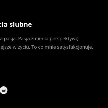
cia slubne
ja pasja. Pasja zmienia perspektywę
iejsze w życiu. To co mnie satysfakcjonuje,
C
l
i
c
k
t