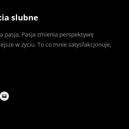
cia slubne
ja pasja. Pasja zmienia perspektywę
iejsze w życiu. To co mnie satysfakcjonuje,
C
l
i
c
k
t
o
e
m