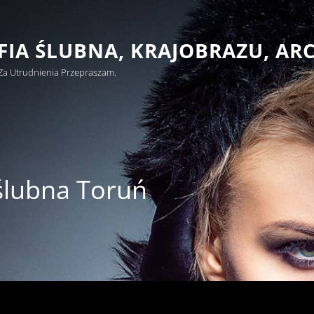
IA ŚLUBNA, KRAJOBRAZU, AR
Za Utrudnienia Przepraszam.
ślubna Toruń