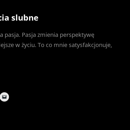
cia slubne
ja pasja. Pasja zmienia perspektywę
iejsze w życiu. To co mnie satysfakcjonuje,
C
l
i
c
k
t
o
e
m