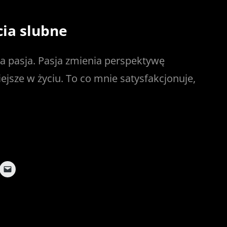
cia slubne
ja pasja. Pasja zmienia perspektywę
iejsze w życiu. To co mnie satysfakcjonuje,
C
l
i
c
k
t
o
e
m