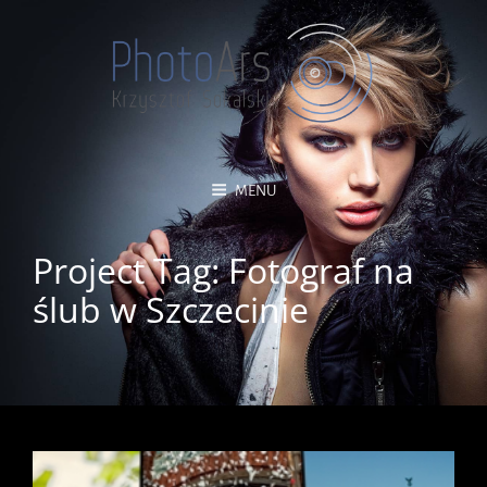
MENU
Project Tag:
Fotograf na
ślub w Szczecinie