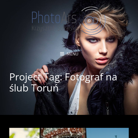
MENU
Project Tag:
Fotograf na
ślub Toruń