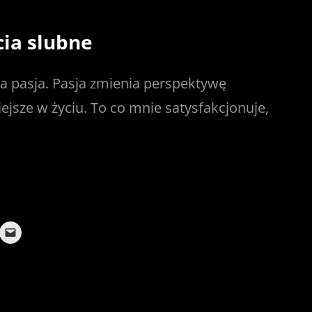
cia slubne
ja pasja. Pasja zmienia perspektywę
iejsze w życiu. To co mnie satysfakcjonuje,
C
l
i
c
k
t
o
e
m