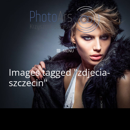
MENU
Images tagged "zdjecia-
szczecin"