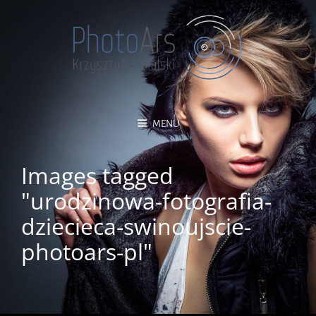
MENU
Images tagged
"urodzinowa-fotografia-
dziecieca-swinoujscie-
photoars-pl"