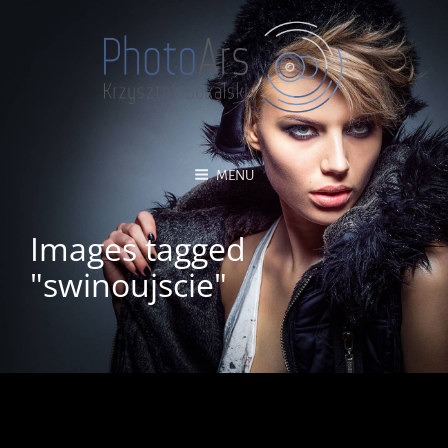
MENU
Images tagged
"swinoujscie"