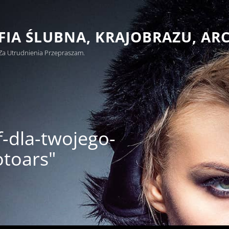
IA ŚLUBNA, KRAJOBRAZU, AR
Za Utrudnienia Przepraszam.
f-dla-twojego-
otoars"